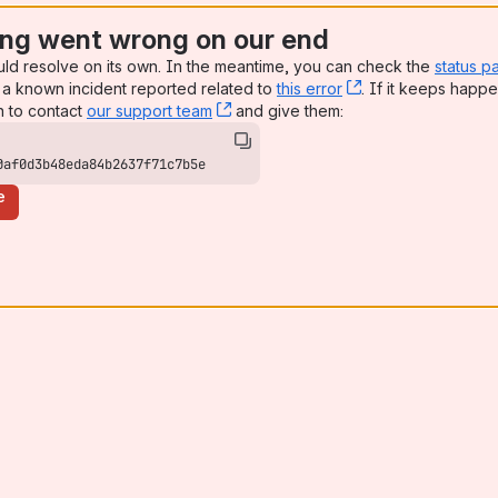
ng went wrong on our end
uld resolve on its own. In the meantime, you can check the
status p
a known incident reported related to
this error
, (opens new win
. If it keeps happe
n to contact
our support team
, (opens new window)
and give them:
0af0d3b48eda84b2637f71c7b5e
e