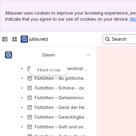
Banner
Gruppenstunden/Hosensackspiele
Atlassian uses cookies to improve your browsing experience, per
Top Bar
indicate that you agree to our use of cookies on your device.
Atl
J+S Aktivitäten
Sidebar
Main Content
Webpool Spirituelle Animation
Collapse sidebar
Switch sites or apps
jubla.netz
Geschichten
Fürbitten
Ideen
Fürbitten - Dialogform - Thema Kompass
Fürbitten - Du berührst uns mit deiner Liebe
Back to top
Fürbitten - du göttliche Kraft lebst in uns
Fürbitten - Schöne - zerbrechliche Welt
Fürbitten - Geheimnisvolle Kraft
Fürbitten - Geist der Herzlichkeit und Geduld
Fürbitten - Gerechtigkeit ohne Liebe macht...
Fürbitten - Gott und unser eigener Beitrag