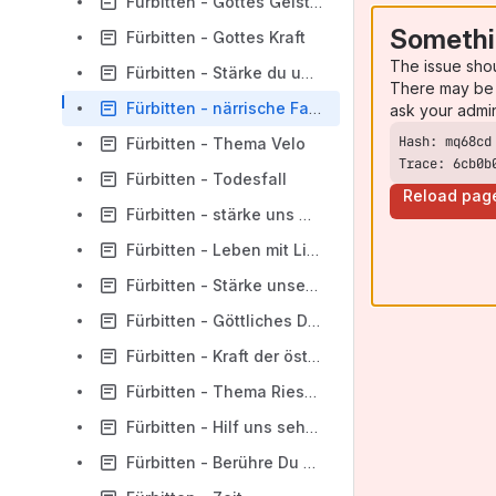
Fürbitten - Gottes Geist der Liebe
Somethi
Fürbitten - Gottes Kraft
The issue sho
Fürbitten - Stärke du uns in den Entscheidungen
There may be 
Fürbitten - närrische Fastnachtszeit
ask your admi
Fürbitten - Thema Velo
Trace: 6cb0b
Fürbitten - Todesfall
Reload pag
Fürbitten - stärke uns mit Mut
Fürbitten - Leben mit Liebe gestalten
Fürbitten - Stärke unsere Wahrnehmung
Fürbitten - Göttliches Da-Sein
Fürbitten - Kraft der österlichen Auferstehung
Fürbitten - Thema Riesenrad
Fürbitten - Hilf uns sehend zu werden
Fürbitten - Berühre Du unser Leben