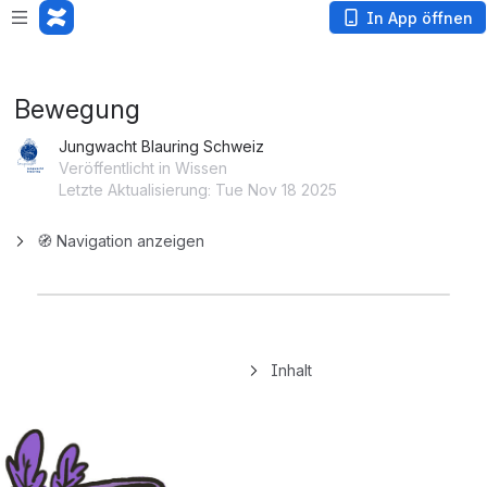
App is not responding. Wait or
cancel
?
In App öffnen
Bewegung
Jungwacht Blauring Schweiz
Veröffentlicht in Wissen
Letzte Aktualisierung: Tue Nov 18 2025
🧭 Navigation anzeigen
Inhalt