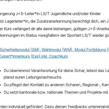
ängerung J+S-Leiter*in LS/T Jugendliche und/oder Kinder
tz Lagerleiter*in; die Zusatzanerkennung berechtigt dich, e
er Kurs verlängert dir alle deine bisherigen, gültigen J+S-Aner
kennungen im Status «wegfallen» der Sportart LS/T wieder gül
Sicherheitsmodul (SM)
, 
Wahlmodul (WM)
, 
Modul Fortbildung 
Expert*innenkurs (Exp) inkl. Coachkurs
Du übernimmst Verantwortung für deine Schar, leitest das Le
planst euren Leitungsnachwuchs.
Du pflegst den Kontakt zu anderen Scharen, Regional-, Ka
Du setzt kantonale bzw. nationale Themen und Projekte mit
en individuell gefördert. Dazu dienen Feedbacks untereinander