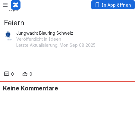
Loading
In App öffnen
app...
Feiern
Jungwacht Blauring Schweiz
Veröffentlicht in Ideen
Letzte Aktualisierung: Mon Sep 08 2025
0
0
Keine Kommentare