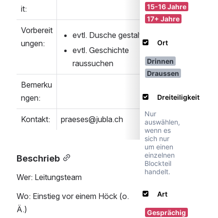
it:
Vorbereit
evtl. Dusche gestalten
ungen:
evtl. Geschichte 
raussuchen
Bemerku
ngen:
Kontakt:
praeses@jubla.ch
Beschrieb
Wer: Leitungsteam
Wo: Einstieg vor einem Höck (o. 
Ä.)