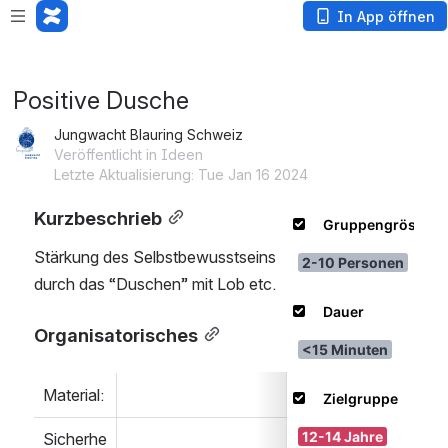
Loading app...
In App öffnen
Positive Dusche
Jungwacht Blauring Schweiz
Veröffentlicht in Ideen
Letzte Aktualisierung: Tue Jan 16 2024
Kurzbeschrieb
Stärkung des Selbstbewusstseins 
durch das “Duschen” mit Lob etc.
Organisatorisches
Material:
Sicherhe