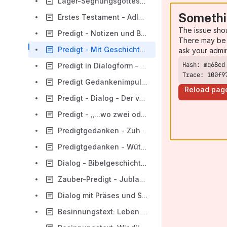
Lager-Segnungsgottesdienst: In 14 Tagen um die Welt - "die Wette gilt"
Somethi
Erstes Testament - Adler - Fürsorge
The issue sho
Predigt - Notizen und Bild, was Kirche sein sollte
There may be 
Predigt - Mit Geschichte der farbigen Brille
ask your admi
Predigt in Dialogform – Jesus bändigt Sturm
Trace: 100f9
Predigt Gedankenimpuls - «Wie man in den Wald hineinruft, so kommt es zurück»
Reload pag
Predigt - Dialog - Der versteckte Schatz und die Perle
Predigt - „...wo zwei oder drei in deinem Namen zusammen sind.“
Predigtgedanken - Zuhören
Predigtgedanken - Wütig sein
Dialog - Bibelgeschichte - Brotvermehrung
Zauber-Predigt - Jubla-mit ihren Grundsätzen
Dialog mit Präses und Scharleiterin über die 5 Grundsätze
Besinnungstext: Leben mit offenen Augen