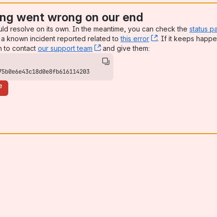
ng went wrong on our end
uld resolve on its own. In the meantime, you can check the
status p
a known incident reported related to
this error
, (opens new win
. If it keeps happe
n to contact
our support team
, (opens new window)
and give them:
75b0e6e43c18d0e8fb616114203
e