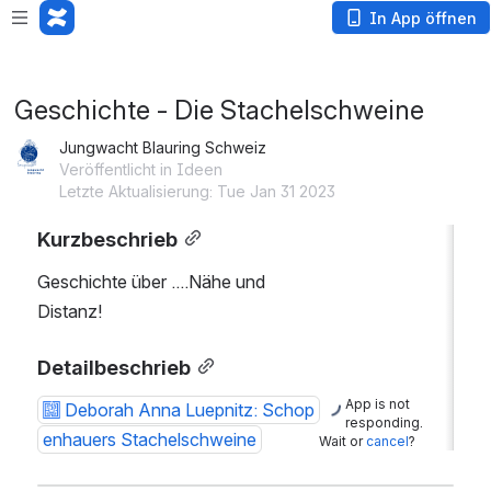
App is not responding. Wait or
cancel
?
In App öffnen
Geschichte - Die Stachelschweine
Jungwacht Blauring Schweiz
Veröffentlicht in Ideen
Letzte Aktualisierung: Tue Jan 31 2023
Kurzbeschrieb
Geschichte über ....Nähe und 
Distanz!
Detailbeschrieb
App is not
Deborah Anna Luepnitz: Schop
responding.
enhauers Stachelschweine
Wait or
cancel
?